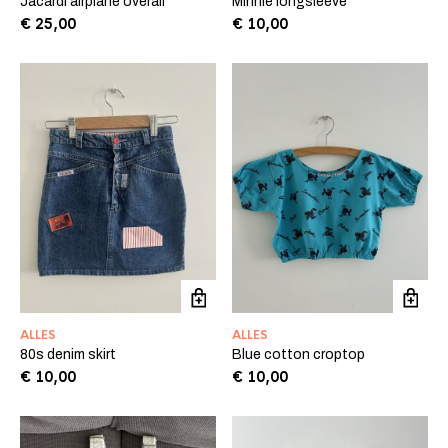
Jacardi airplane overall
Minnie longsleeve
€
25,00
€
10,00
ALLES
ALLES
80s denim skirt
Blue cotton croptop
€
10,00
€
10,00