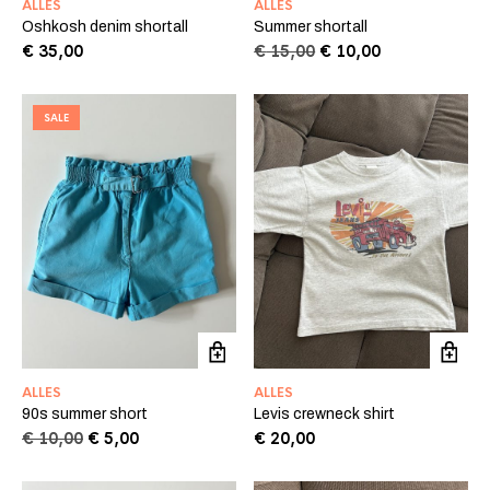
ALLES
ALLES
Oshkosh denim shortall
Summer shortall
Oorspronkelijke
Huidige
€
35,00
€
15,00
€
10,00
prijs
prijs
was:
is:
€ 15,00.
€ 10,00.
SALE
ALLES
ALLES
90s summer short
Levis crewneck shirt
Oorspronkelijke
Huidige
€
10,00
€
5,00
€
20,00
prijs
prijs
was:
is: