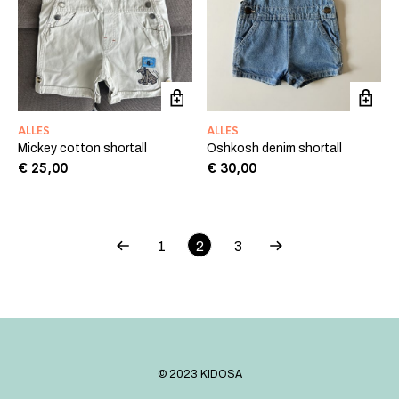
ALLES
ALLES
Mickey cotton shortall
Oshkosh denim shortall
€
25,00
€
30,00
1
2
3
©️ 2023 KIDOSA