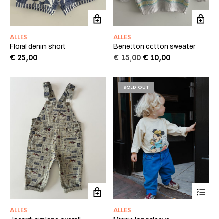
ALLES
ALLES
Floral denim short
Benetton cotton sweater
Oorspronkelijke
Huidige
€
25,00
€
15,00
€
10,00
prijs
prijs
was:
is:
€ 15,00.
€ 10,00.
SOLD OUT
ALLES
ALLES