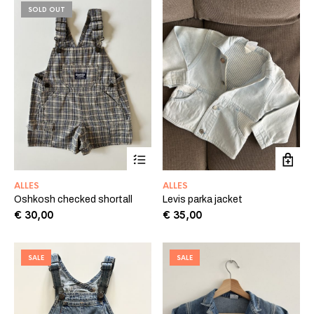
€ 10,00.
€ 5,00.
SOLD OUT
ALLES
ALLES
Oshkosh checked shortall
Levis parka jacket
€
30,00
€
35,00
SALE
SALE