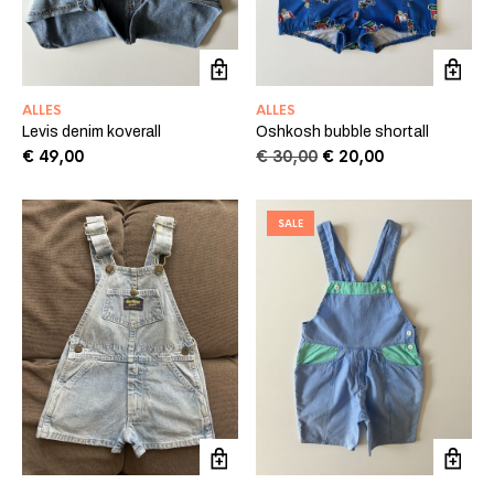
ALLES
ALLES
Levis denim koverall
Oshkosh bubble shortall
Oorspronkelijke
Huidige
€
49,00
€
30,00
€
20,00
prijs
prijs
was:
is:
€ 30,00.
€ 20,00.
SALE