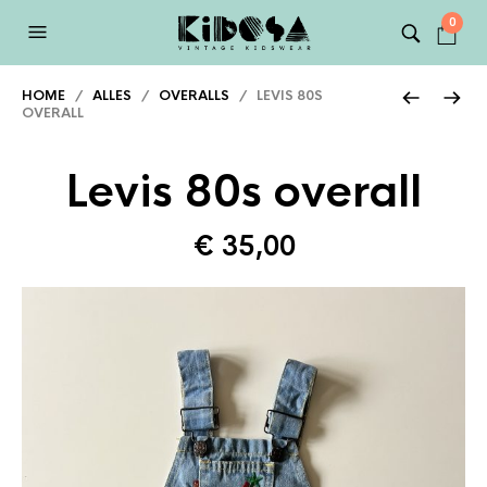
0
HOME
/
ALLES
/
OVERALLS
/ LEVIS 80S
OVERALL
Levis 80s overall
€
35,00