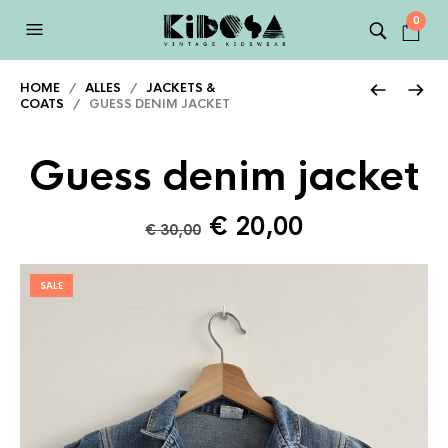
0
HOME
/
ALLES
/
JACKETS &
COATS
/ GUESS DENIM JACKET
Guess denim jacket
Oorspronkelijke
Huidige
€
20,00
€
30,00
prijs
prijs
was:
is:
SALE
€ 30,00.
€ 20,00.