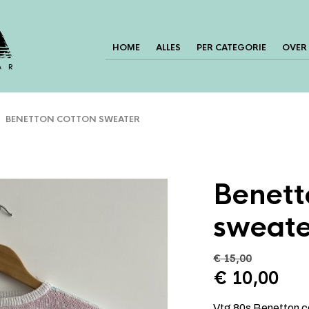
HOME
ALLES
PER CATEGORIE
OVER
 BENETTON COTTON SWEATER
Benett
sweate
€
15,00
Oorspronke
Hui
€
10,00
prijs
prij
Vtg 80s Benetton co