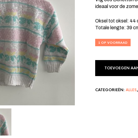
was:
is:
€ 15,00.
ideaal voor de zome
€ 1
Oksel tot oksel: 44
Totale lengte: 39 c
1 OP VOORRAAD
TOEVOEGEN AA
CATEGORIEËN:
ALLES