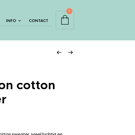
0
INFO
CONTACT
on cotton
r
lijke
dige
s
tton sweater. Heel luchtig en