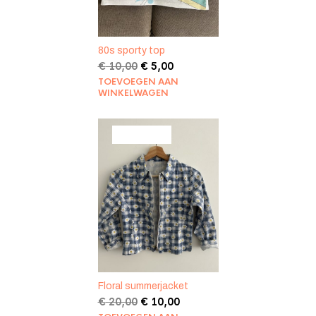
80s sporty top
Oorspronkelijke
Huidige
€
10,00
€
5,00
prijs
prijs
TOEVOEGEN AAN
was:
is:
WINKELWAGEN
€ 10,00.
€ 5,00.
PRODUCT
AANBIEDING
IN
DE
UITVERKOOP
Floral summerjacket
Oorspronkelijke
Huidige
€
20,00
€
10,00
prijs
prijs