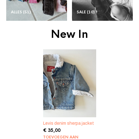
ALLES
(51)
SALE
(10)
New In
Levis denim sherpa jacket
€
35,00
TOEVOEGEN AAN