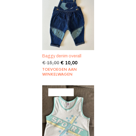
UITVERKOOP
Baggy denim overall
Oorspronkelijke
Huidige
€
15,00
€
10,00
prijs
prijs
TOEVOEGEN AAN
was:
is:
WINKELWAGEN
€ 15,00.
€ 10,00.
PRODUCT
AANBIEDING
IN
DE
UITVERKOOP