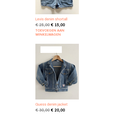
Levis denim shortall
Oorspronkelijke
Huidige
€
25,00
€
15,00
prijs
prijs
TOEVOEGEN AAN
was:
is:
WINKELWAGEN
€ 25,00.
€ 15,00.
PRODUCT
AANBIEDING
IN
DE
UITVERKOOP
Guess denim jacket
Oorspronkelijke
Huidige
€
30,00
€
20,00