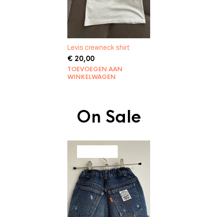
Levis crewneck shirt
€
20,00
TOEVOEGEN AAN
WINKELWAGEN
On Sale
PRODUCT
AANBIEDING
IN
DE
UITVERKOOP