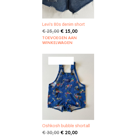
Levi’s 80s denim short
Oorspronkelijke
Huidige
€
25,00
€
15,00
prijs
prijs
TOEVOEGEN AAN
was:
is:
WINKELWAGEN
€ 25,00.
€ 15,00.
PRODUCT
AANBIEDING
IN
DE
UITVERKOOP
Oshkosh bubble shortall
Oorspronkelijke
Huidige
€
30,00
€
20,00