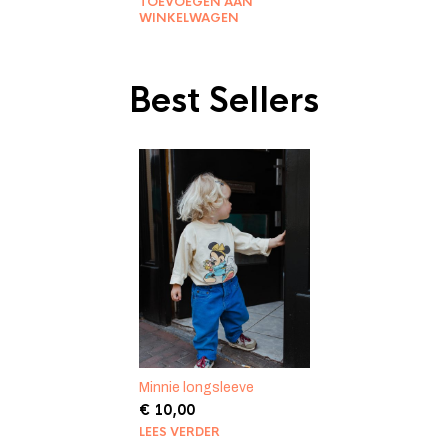
TOEVOEGEN AAN
was:
is:
WINKELWAGEN
€ 20,00.
€ 10,00.
Best Sellers
Minnie longsleeve
€
10,00
LEES VERDER