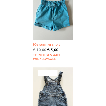
UITVERKOOP
90s summer short
Oorspronkelijke
Huidige
€
10,00
€
5,00
prijs
prijs
TOEVOEGEN AAN
was:
is:
WINKELWAGEN
€ 10,00.
€ 5,00.
PRODUCT
AANBIEDING
IN
DE
UITVERKOOP