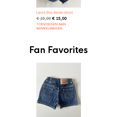
Levi’s 80s denim short
Oorspronkelijke
Huidige
€
25,00
€
15,00
prijs
prijs
TOEVOEGEN AAN
was:
is:
WINKELWAGEN
€ 25,00.
€ 15,00.
Fan Favorites