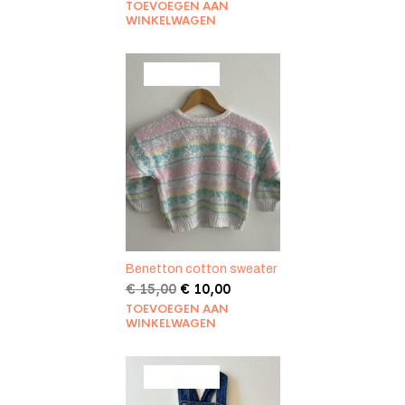
prijs
prijs
TOEVOEGEN AAN
was:
is:
WINKELWAGEN
€ 30,00.
€ 20,00.
PRODUCT
AANBIEDING
IN
DE
UITVERKOOP
Benetton cotton sweater
Oorspronkelijke
Huidige
€
15,00
€
10,00
prijs
prijs
TOEVOEGEN AAN
was:
is:
WINKELWAGEN
€ 15,00.
€ 10,00.
PRODUCT
AANBIEDING
IN
DE